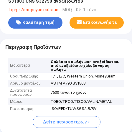
S31803 UNS S32750 ανοξείδωτου
Τιμή：Διαπραγματεύσιμα
MOQ：0.5-1 τόνοι
Καλύτερη τιμή
Επικοινωνήστε
Περιγραφή Προϊόντων
,
Θαλάσσια σωλήνωση ανοξείδωτου
Ειδικότερα
από ανοξείδωτο χάλυβα γύρος
σωλήνα
Όροι πληρωμής
T/T, L/C, Western Union, MoneyGram
Αριθμό μοντέλου
ASTM A790 S31803
Δυνατότητα
7500 τόνοι το χρόνο
προσφοράς
Μάρκα
TOBO/TPCO/TISCO/VALIN/METAL
Πιστοποίηση
ISO/PED/TUV/SGS/LR/BV
Δείτε περισσότερων