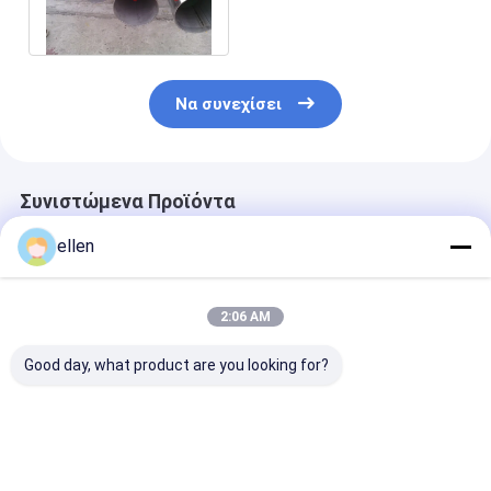
ανοξείδωτου
Να συνεχίσει
Συνιστώμενα Προϊόντα
ellen
2:06 AM
Good day, what product are you looking for?
Α312TP Ατσάλινος
Χωρίς συγκόλληση
Χωρίς συγκόλ
σωλήνας χωρίς
σωλήνας
σωλήνας
ραφή
ανοξείδωτου UNS
ανοξείδωτου 
S32750
ISO
Καλύτερη τιμή
Καλύτερη τιμή
Καλύτερη 