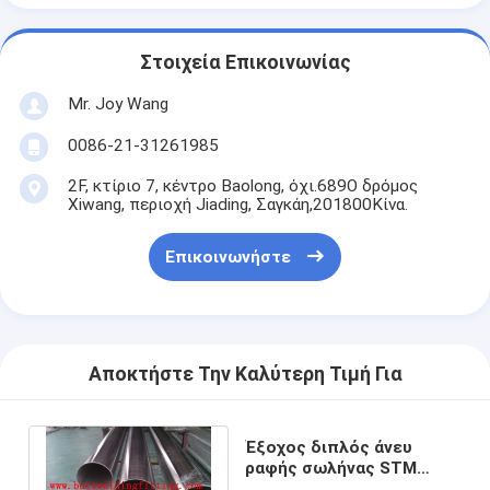
Στοιχεία Επικοινωνίας
Mr. Joy Wang
0086-21-31261985
2F, κτίριο 7, κέντρο Baolong, όχι.689Ο δρόμος
Xiwang, περιοχή Jiading, Σαγκάη,201800Κίνα.
Επικοινωνήστε
Αποκτήστε Την Καλύτερη Τιμή Για
Έξοχος διπλός άνευ
ραφής σωλήνας STM
A790 S31803 UNS S32750