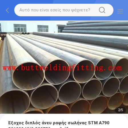
2
/
5
Έξοχος διπλός άνευ ραφής σωλήνας STM A790