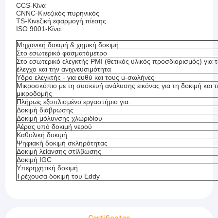
CCS-Κίνα
CNNC-Κινεζικός πυρηνικός
TS-Κινεζική εφαρμογή πίεσης
ISO 9001-Κίνα.
Μηχανική δοκιμή & χημική δοκιμή
Στο εσωτερικό φασματόμετρο
Στο εσωτερικό ελεγκτής PMI (θετικός υλικός προσδιορισμός) για 
έλεγχο και την ανιχνευσιμότητα
Υδρο ελεγκτής - για ευθύ και τους u-σωλήνες
Μικροσκόπιο με τη συσκευή ανάλυσης εικόνας για τη δοκιμή και 
μικροδομής
Πλήρως εξοπλισμένο εργαστήριο για:
Δοκιμή διάβρωσης
Δοκιμή μόλυνσης χλωριδίου
Αέρας υπό δοκιμή νερού
Καθολική δοκιμή
Ψηφιακή δοκιμή σκληρότητας
Δοκιμή λείανσης στίλβωσης
Δοκιμή IGC
Υπερηχητική δοκιμή
Τρέχουσα δοκιμή του Eddy
Certificates