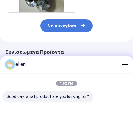
Να συνεχίσει
Συνιστώμενα Προϊόντα
ellen
1:02 PM
Good day, what product are you looking for?
Forged Nickel Alloy
Forged Flange ASTM
Forged Nickel 
ASTM B564 UNS
B564 UNS N06625
ASTM B564 U
N06625 Slip On
Socket Welding
N06625 Blind 
Flange RF ASME
Flange RF ASME
RF ASME B16.5
B16.5 For
B16.5
Connection
Καλύτερη τιμή
Καλύτερη τιμή
Καλύτερη 
Connection