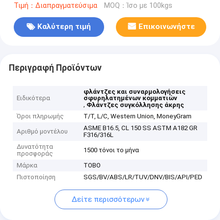
Τιμή：Διαπραγματεύσιμα
MOQ：Ίσο με 100kgs
Καλύτερη τιμή
Επικοινωνήστε
Περιγραφή Προϊόντων
φλάντζες και συναρμολογήσεις
Ειδικότερα
σφυρηλατημένων κομματιών
,
Φλάντζες συγκόλλησης άκρης
Όροι πληρωμής
T/T, L/C, Western Union, MoneyGram
ASME B16.5, CL 150 SS ASTM A182 GR
Αριθμό μοντέλου
F316/316L
Δυνατότητα
1500 τόνοι το μήνα
προσφοράς
Μάρκα
TOBO
Πιστοποίηση
SGS/BV/ABS/LR/TUV/DNV/BIS/API/PED
Δείτε περισσότερων