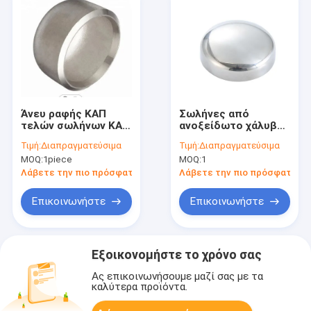
Άνευ ραφής ΚΑΠ
Σωλήνες από
τελών σωλήνων ΚΑΠ
ανοξείδωτο χάλυβα
συγκόλλησης
Τελικά καπάκια
Τιμή:
Διαπραγματεύσιμα
Τιμή:
Διαπραγματεύσιμα
τοποθετήσεων
Σωλήνες με καπάκι
MOQ:
1piece
MOQ:
1
σωληνώσεων
ζύγισης βυθού 2''
τοποθετήσεων
SCH30 Στρογγυλοί
Λάβετε την πιο πρόσφατη τιμή
Λάβετε την πιο πρόσφατη τι
σωληνώσεων
A403 βαθμός WP 316
συγκόλλησης άκρης
Επικοινωνήστε
Επικοινωνήστε
ανοξείδωτου
SS316L Dn200 Dn150
6» 8»
Εξοικονομήστε το χρόνο σας
Ας επικοινωνήσουμε μαζί σας με τα
καλύτερα προϊόντα.