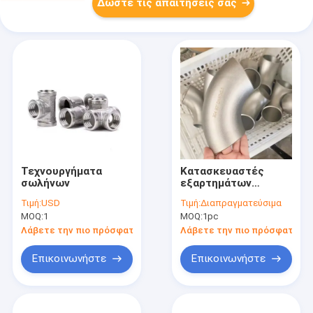
Δώστε τις απαιτήσεις σας
Τεχνουργήματα
Κατασκευαστές
σωλήνων
εξαρτημάτων
σωλήνων Χωρίς
Τιμή:
USD
Τιμή:
Διαπραγματεύσιμα
συγκόλληση 90 180
MOQ:
1
MOQ:
1pc
βαθμών
εξαρτημάτων
Λάβετε την πιο πρόσφατη τιμή
Λάβετε την πιο πρόσφατη τι
σωλήνων
Επικοινωνήστε
Επικοινωνήστε