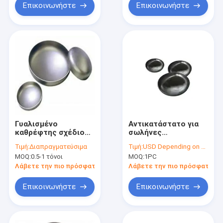
στενά άκρη άνευ
Επικοινωνήστε
Επικοινωνήστε
ραφής καλύμματα
τελών σωλήνων
Γυαλισμένο
Αντικατάστατο για
καθρέφτης σχέδιο
σωλήνες
40 τοποθέτηση
συγκόλλησης με
Τιμή:
Διαπραγματεύσιμα
Τιμή:
USD Depending on quantity
σωληνώσεων
μάζα 5" Sch40 CS
MOQ:
0.5-1 τόνοι
MOQ:
1PC
συγκόλλησης άκρης
Cap Carbon Steel
ΚΑΠ σωλήνων
End Cap
Λάβετε την πιο πρόσφατη τιμή
Λάβετε την πιο πρόσφατη τι
S31803 ανοξείδωτου
Επικοινωνήστε
Επικοινωνήστε