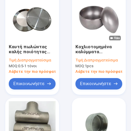
Καυτή πωλώντας
Κοχλιοτομημένα
καλής ποιότητας
καλύμματα
άνθρακα
συναρμολογήσεων
Τιμή:
Διαπραγματεύσιμα
Τιμή:
Διαπραγματεύσιμα
τοποθέτηση
συγκόλλησης άκρης
MOQ:
0.5-1 τόνοι
MOQ:
1pcs
σωληνώσεων χάλυβα
ανοξείδωτου άφιξης
ενωμένη στενά άκρη
κεφαλής κοχλίου
Λάβετε την πιο πρόσφατη τιμή
Λάβετε την πιο πρόσφατη τι
τελών σωλήνων
σωλήνων ΚΑΠ
Επικοινωνήστε
Επικοινωνήστε
Σπίτι
Προϊόντα
Περίπου εμείς