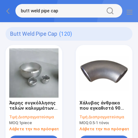
Butt Weld Pipe Cap
(120)
Άκρης συγκόλλησης
Χάλυβας άνθρακα
τελών καλυμμάτων
που εγκαθιστά 90
επικεφαλής
ενωμένους στενά
Τιμή:
Διαπραγματεύσιμα
Τιμή:
Διαπραγματεύσιμα
ανοξείδωτο 304 316l
αγκώνες σωλήνων
MOQ:
1piece
MOQ:
0.5-1 τόνοι
904 Asme B16.9 A234
Astm A53 βαθμού
δεξαμενών
άκρη
Λάβετε την πιο πρόσφατη τιμή
Λάβετε την πιο πρόσφατη τι
επικεφαλής ενωμένα