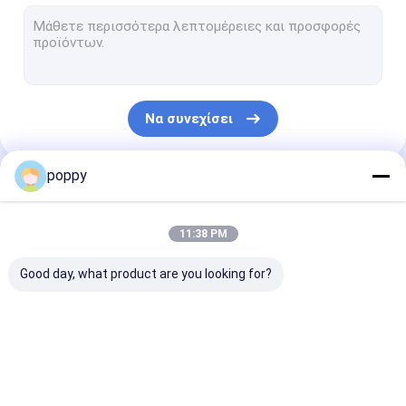
Σωλήνας ΚΑΠ ανοξείδωτου
Διπλός σωλήνας ανοξείδωτου
Άκρες στελεχών ανοξείδωτου
Να συνεχίσει
πλαστά εξαρτήματα σωληνώσεων
σφυρηλάτησε συζευκτήρων σιδήρου και χάλυβα
poppy
Οι Κατηγορίες Μας
σωλήνας χάλυβα άνθρακα API
11:38 PM
Ανοξείδωτο χάλυβα άνευ ραφής
Good day, what product are you looking for?
συγκολλητών σωλήνων από ανοξείδωτο χάλυβα
Σωλήνας κραμάτων νικελίου
Butt συγκολλήσεων
Αγκώνα από
tee από ανοξε
Σωλήνας Hastelloy
εξαρτήματα
ανοξείδωτο χάλυβα
χάλυβα