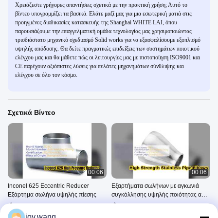
Χρειάζεστε γρήγορες απαντήσεις σχετικά με την πρακτική χρήση; Αυτό το
βίντεο υπογραμμίζει τα βασικά. Ελάτε μαζί μας για μια εσωτερική ματιά στις
προηγμένες διαδικασίες κατασκευής της Shanghai WHITE LAI, όπου
παρουσιάζουμε την επαγγελματική ομάδα τεχνολογίας μας χρησιμοποιώντας
τρισδιάστατο μηχανικό σχεδιασμό Solid works για να εξασφαλίσουμε εξοπλισμό
υψηλής απόδοσης. Θα δείτε πραγματικές επιδείξεις των συστημάτων ποιοτικού
ελέγχου μας και θα μάθετε πώς οι λειτουργίες μας με πιστοποίηση ISO9001 και
CE παρέχουν αξιόπιστες λύσεις για πελάτες μηχανημάτων σύνθλιψης και
ελέγχου σε όλο τον κόσμο.
Σχετικά Βίντεο
00:06
00:06
Inconel 625 Eccentric Reducer
Εξαρτήματα σωλήνων με αγκωνιά
Εξάρτημα σωλήνα υψηλής πίεσης
συγκόλλησης υψηλής ποιότητας από
ανοξείδωτο χάλυβα
Συναρμολογήσεις Συγκόλλησης
Συναρμολογήσεις Συγκόλλησης
Άκρης
Άκρης
joy.wang