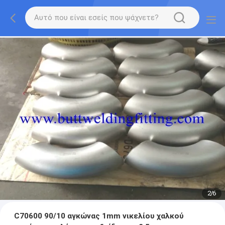
2
/
6
C70600 90/10 αγκώνας 1mm νικελίου χαλκού