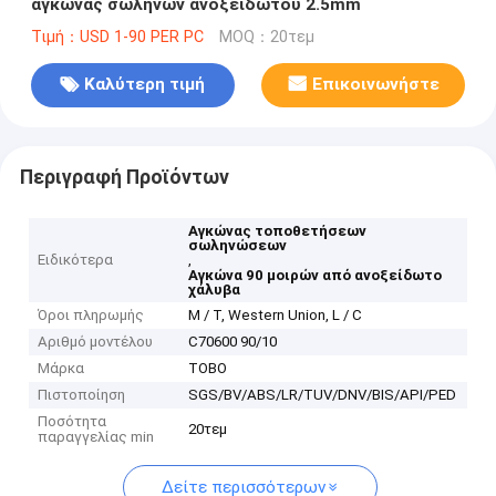
αγκώνας σωλήνων ανοξείδωτου 2.5mm
Τιμή：USD 1-90 PER PC
MOQ：20τεμ
Καλύτερη τιμή
Επικοινωνήστε
Περιγραφή Προϊόντων
Αγκώνας τοποθετήσεων
σωληνώσεων
Ειδικότερα
,
Αγκώνα 90 μοιρών από ανοξείδωτο
χάλυβα
Όροι πληρωμής
Μ / Τ, Western Union, L / C
Αριθμό μοντέλου
C70600 90/10
Μάρκα
TOBO
Πιστοποίηση
SGS/BV/ABS/LR/TUV/DNV/BIS/API/PED
Ποσότητα
20τεμ
παραγγελίας min
Δείτε περισσότερων