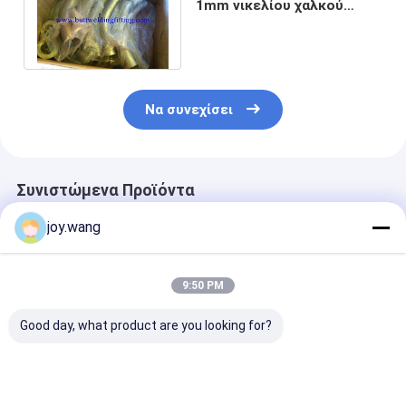
1mm νικελίου χαλκού
αγκώνας σωλήνων
ανοξείδωτου 2.5mm
Να συνεχίσει
Συνιστώμενα Προϊόντα
joy.wang
9:50 PM
Good day, what product are you looking for?
Ατσάλι από
304/316SS Χωρίς
ASME B16.9
ανοξείδωτο χάλυβα
έλξη 90° μήκους
Stainless Stee
316SS 304SS Butt
ακτίνας αγκώνα,
ASTM A403 W