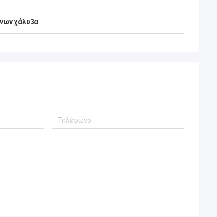
Aimee
ίμηση
νων χάλυβα
δισε την άριστη
 συνεχίσει να