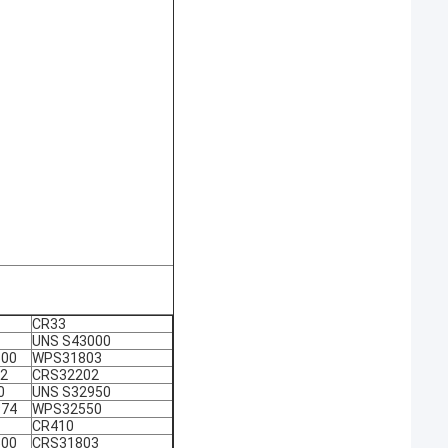
CR33
UNS S43000
600
WPS31803
2
CRS32202
0
UNS S32950
974
WPS32550
CR410
500
CRS31803