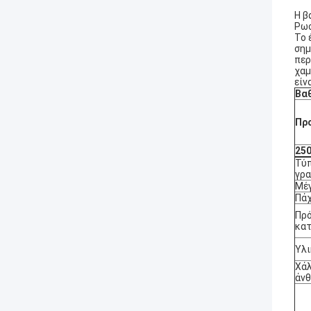
Η β
Ρωσ
Το 
σημ
περ
χαμ
είν
Βα
Πρ
25
Τύ
γρ
Μέ
Πάχ
Πρ
κατ
Υλι
Χά
άν