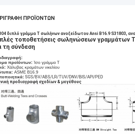
ΡΙΓΡΑΦΉ ΠΡΟΪΌΝΤΩΝ
304 διπλό γράμμα Τ σωλήνων ανοξείδωτου Ansi B16.9 S31803, 
πλές τοποθετήσεις σωληνώσεων γραμμάτων Τ 
α τη σύνδεση
οδιαγραφή:
ομα προϊόντων:
Ίσο γράμμα Τ
κό:
Χάλυβας κραμάτων νικελίου
ότυπα:
ASME B16.9
τοποιητικά:
SGS/BV/ABS/LR/TUV/DNV/BIS/API/PED
νική προδιαγραφή σχεδίων & μεγέθους