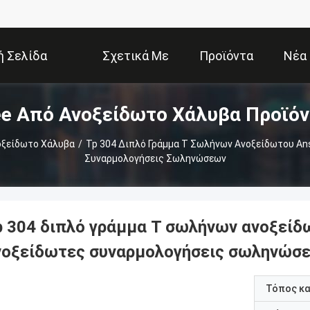
ή Σελίδα
Σχετικά Με
Προϊόντα
Νέα
e Από Ανοξείδωτο Χάλυβα Προϊό
Εμάς
οξείδωτο Χάλυβα
/
Tp 304 Διπλό Γράμμα Τ Σωλήνων Ανοξείδωτου Ans
Συναρμολογήσεις Σωληνώσεων
p 304 διπλό γράμμα Τ σωλήνων ανοξείδω
νοξείδωτες συναρμολογήσεις σωληνώσ
Τόπος κ