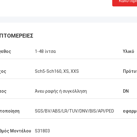
Καλύτερ
ΠΤΟΜΈΡΕΙΕΣ
γεθος
1-48 ίντσα
Υλικό
χος
Sch5-Sch160, XS, XXS
Πρότυ
πος
Άνευ ραφής ή συγκόλληση
DN
τοποίηση
SGS/BV/ABS/LR/TUV/DNV/BIS/API/PED
εφαρμ
θμός Μοντέλου
S31803