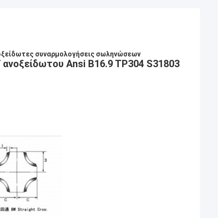
ανοξείδωτες συναρμολογήσεις σωληνώσεων
ανοξείδωτου Ansi B16.9 TP304 S31803