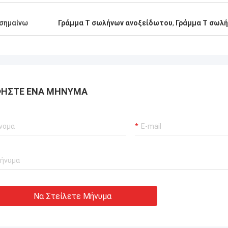
ΗΠΑ -Alfaro
Βραζιλία-
 διπλή φλάντζα ASTM A182 F55,
Στην πιό πρόσφατη εκτ
σημαίνω
Γράμμα Τ σωλήνων ανοξείδωτου
,
Γράμμα Τ σωλή
οιότητα, συμπαθούμε αυτήν! Και
προμηθευτών, TOBO κέρ
 παράδοσης εγκαίρως επίσης,
εκτίμηση, είναι καλό, θα
παγγελματικός.
συνεργάζεται.
ΉΣΤΕ ΈΝΑ ΜΉΝΥΜΑ
Να Στείλετε Μήνυμα