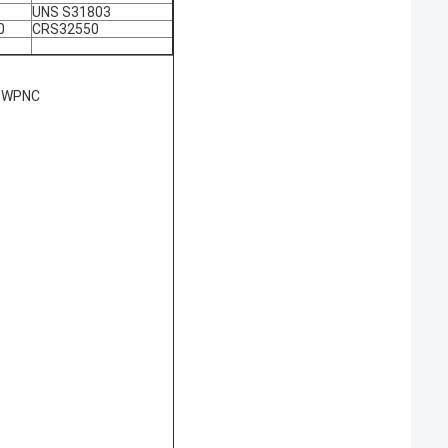
UNS S31803
0
CRS32550
6 WPNC