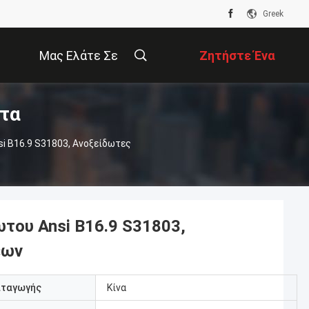
Greek
Μας Ελάτε Σε
Ζητήστε Ένα
ντα
Επαφή Με
Απόσπασμα
i B16.9 S31803, Ανοξείδωτες
του Ansi B16.9 S31803,
εων
αταγωγής
Κίνα