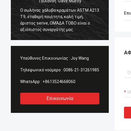
Ταϊλάνδη -Dave Mulroy
Ο σωλήνας χάλυβα κραμάτων ASTM A213
Έξοχη
Επι
T9, σταθερή ποιότητα, καλή τιμή,
καλή π
άριστος serive, ΟΜΆΔΑ TOBO είναι ο
χρόνος
αξιόπιστος συνεργάτης μας.
πολύ ε
ΑΦ
Υπεύθυνος Επικοινωνίας :
Joy Wang
Τηλεφωνικό νούμερο :
0086-21-31261985
WhatsApp :
+8613524668060
Επικοινωνία