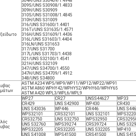
304H/UNS S30409/1.4948
309S/UNS S30908/1.4833
309H/UNS S30909
310S/UNS S31008/1.4845
310H/UNS S31009
316/UNS S31600/1.4401
316Ti/UNS S31635/1.4571
οξείδωτο
316H/UNS S31609/1.4436
316L/UNS S31603/1.4404
316LN/UNS S31653
317/UNS S31700
317L/UNS S31703/1.4438
321/UNS S32100/1.4541
321H/UNS S32109
347/UNS S34700/1.4550
347H/UNS S34709/1.4912
348/UNS S34800
ASTM A234 WP5/WP9/WP11/WP12/WP22/WP91
λυβας
ASTM A860 WPHY42/WPHY52/WPHY60/WPHY65
αμάτων
ASTM A420 WPL3/WPL6/WPL9
WP27
CR27
UNSS44627
WP33
CR429
UNS S42900
WP430
CR430
UNS S43036
WP446
CR446
UNS S44
WPS32101
CRS32101
UNS S32101
WPS3220
CRS32750
UNS S32750
WPS32950
CRS3295
πλός
UNS S32760
WPS39274
CRS39724
UNS S32
λυβας
WPS32205
CRS32205
UNS S32205
WP410
UNS S41008
WPS41500
CRS41500
UNS S41