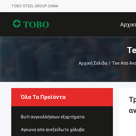
TOBO STEEL GROUP CHINA
Αρχικ
Te
Αρχική Σελίδα
/
Tee Από Αν
Όλα Τα Προϊόντα
T
α
Butt συγκολλήσεων εξαρτήματα
Αγκώνα από ανοξείδωτο χάλυβα