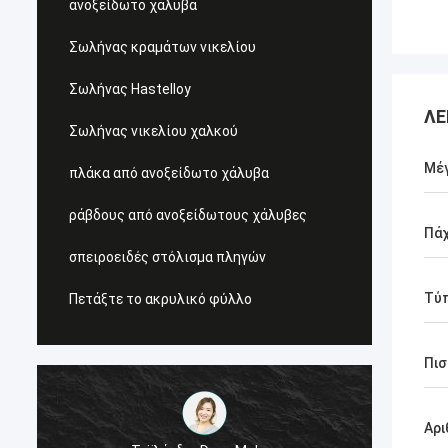
ανοξείδωτο χάλυβα
Σωλήνας κραμάτων νικελίου
Σωλήνας Hastelloy
ΛΕ
Σωλήνας νικελίου χαλκού
Μέ
πλάκα από ανοξείδωτο χάλυβα
ράβδους από ανοξείδωτους χάλυβες
Πά
σπειροειδές στόλισμα πληγών
Τύ
Πετάξτε το ακρυλικό φύλλο
Πισ
Αρι