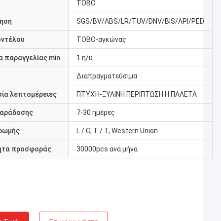
TOBO
ηση
SGS/BV/ABS/LR/TUV/DNV/BIS/API/PED
οντέλου
TOBO-αγκώνας
 παραγγελίας min
1 η/υ
Διαπραγματεύσιμα
ία λεπτομέρειες
ΠΤΥΧΉ-ΞΥΛΙΝΗ ΠΕΡΙΠΤΩΣΗ Η ΠΑΛΕΤΑ
παράδοσης
7-30 ημέρες
ρωμής
L / C, T / T, Western Union
ητα προσφοράς
30000pcs ανά μήνα