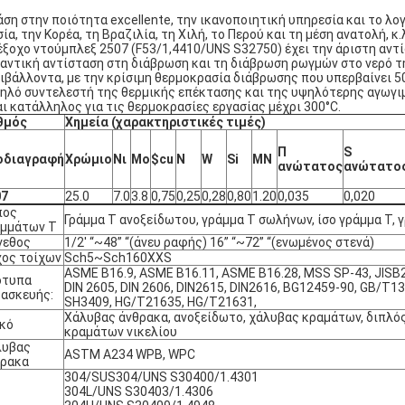
άση στην ποιότητα excellente, την ικανοποιητική υπηρεσία και το λογι
ία, την Κορέα, τη Βραζιλία, τη Χιλή, το Περού και τη μέση ανατολή, κ.
έξοχο ντούμπλεξ 2507 (F53/1,4410/UNS S32750) έχει την άριστη αντί
αντική αντίσταση στη διάβρωση και τη διάβρωση ρωγμών στο νερό τ
ιβάλλοντα, με την κρίσιμη θερμοκρασία διάβρωσης που υπερβαίνει 5
ηλό συντελεστή της θερμικής επέκτασης και της υψηλότερης αγωγι
αι κατάλληλος για τις θερμοκρασίες εργασίας μέχρι 300°C.
θμός
Χημεία (χαρακτηριστικές τιμές)
Π
S
οδιαγραφή
Χρώμιο
Νι
Mo
$cu
Ν
W
Si
ΜΝ
ανώτατος
ανώτατο
07
25.0
7.0
3.8
0,75
0,25
0,28
0,80
1.20
0,035
0,020
πος
Γράμμα Τ ανοξείδωτου, γράμμα Τ σωλήνων, ίσο γράμμα Τ, 
αμμάτων Τ
γεθος
1/2' “~48” “(άνευ ραφής) 16” “~72” “(ενωμένος στενά)
ος τοίχων
Sch5~Sch160XXS
ASME B16.9, ASME B16.11, ASME B16.28, MSS SP-43, JISB23
ότυπα
DIN 2605, DIN 2606, DIN2615, DIN2616, BG12459-90, GB/T1
ασκευής:
SH3409, HG/T21635, HG/T21631,
Χάλυβας άνθρακα, ανοξείδωτο, χάλυβας κραμάτων, διπλό
κό
κραμάτων νικελίου
λυβας
ASTM A234 WPB, WPC
θρακα
304/SUS304/UNS S30400/1.4301
304L/UNS S30403/1.4306