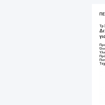
ΠΕ
Tp 
Δι
γι
Πρ
Όν
Υλι
Πρ
Πισ
Τεχ