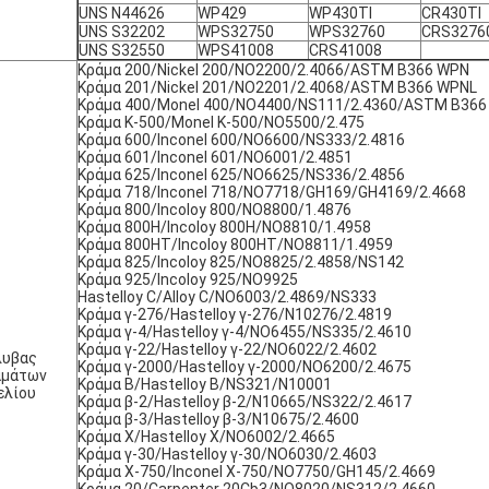
UNS N44626
WP429
WP430TI
CR430TI
UNS S32202
WPS32750
WPS32760
CRS3276
UNS S32550
WPS41008
CRS41008
Κράμα 200/Nickel 200/NO2200/2.4066/ASTM B366 WPN
Κράμα 201/Nickel 201/NO2201/2.4068/ASTM B366 WPNL
Κράμα 400/Monel 400/NO4400/NS111/2.4360/ASTM B36
Κράμα Κ-500/Monel Κ-500/NO5500/2.475
Κράμα 600/Inconel 600/NO6600/NS333/2.4816
Κράμα 601/Inconel 601/NO6001/2.4851
Κράμα 625/Inconel 625/NO6625/NS336/2.4856
Κράμα 718/Inconel 718/NO7718/GH169/GH4169/2.4668
Κράμα 800/Incoloy 800/NO8800/1.4876
Κράμα 800H/Incoloy 800H/NO8810/1.4958
Κράμα 800HT/Incoloy 800HT/NO8811/1.4959
Κράμα 825/Incoloy 825/NO8825/2.4858/NS142
Κράμα 925/Incoloy 925/NO9925
Hastelloy C/Alloy C/NO6003/2.4869/NS333
Κράμα γ-276/Hastelloy γ-276/N10276/2.4819
Κράμα γ-4/Hastelloy γ-4/NO6455/NS335/2.4610
Κράμα γ-22/Hastelloy γ-22/NO6022/2.4602
λυβας
Κράμα γ-2000/Hastelloy γ-2000/NO6200/2.4675
αμάτων
Κράμα B/Hastelloy B/NS321/N10001
ελίου
Κράμα β-2/Hastelloy β-2/N10665/NS322/2.4617
Κράμα β-3/Hastelloy β-3/N10675/2.4600
Κράμα X/Hastelloy X/NO6002/2.4665
Κράμα γ-30/Hastelloy γ-30/NO6030/2.4603
Κράμα Χ-750/Inconel Χ-750/NO7750/GH145/2.4669