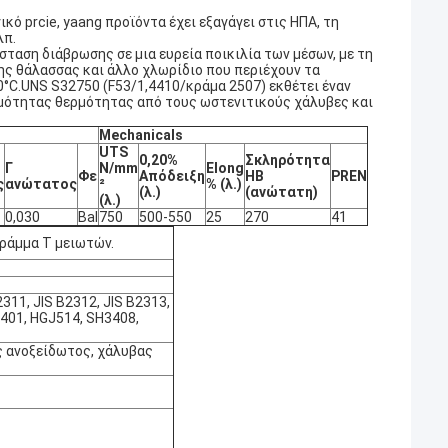
κό prcie, yaang προϊόντα έχει εξαγάγει στις ΗΠΑ, τη
λπ.
σταση διάβρωσης σε μια ευρεία ποικιλία των μέσων, με τη
ης θάλασσας και άλλο χλωρίδιο που περιέχουν τα
0°C.UNS S32750 (F53/1,4410/κράμα 2507) εκθέτει έναν
μότητας θερμότητας από τους ωστενιτικούς χάλυβες και
Mechanicals
UTS
0,20%
Σκληρότητα
Γ
N/mm
Elong
Φε
Απόδειξη
HB
PREN
ς
ανώτατος
²
% (λ.)
(λ.)
(ανώτατη)
(λ.)
0,030
Bal
750
500-550
25
270
41
γράμμα Τ μειωτών.
11, JIS B2312, JIS B2313,
3401, HGJ514, SH3408,
ς ανοξείδωτος, χάλυβας