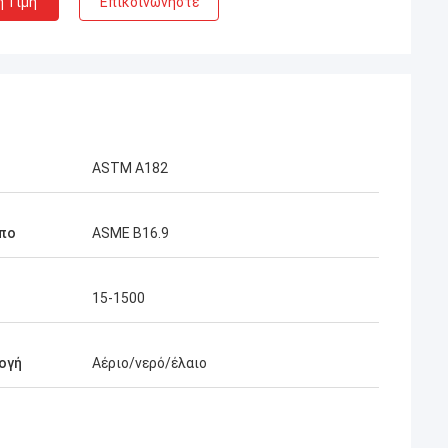
η Τιμή
Επικοινωνήστε
ASTM A182
πο
ASME B16.9
15-1500
ογή
Αέριο/νερό/έλαιο